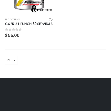
PRE ENTRENO
C4 FRUIT PUNCH 60 SERVIDAS
0
out of 5
$
55,00