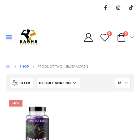
0
0
SHOP
PRODUCT TAG -
IBUTAMOREN
FILTER
-6%