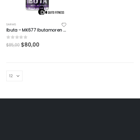
SARMS
Ibuta – MK677 Ibutamoren Lawless Labs 45 capsulas
0
out of 5
$
80,00
$
85,00