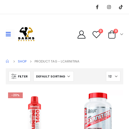
0
0
SHOP
PRODUCT TAG -
LCARNITINA
FILTER
-20%