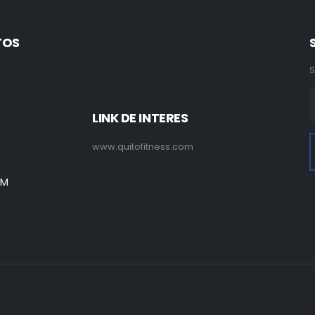
TOS
S
LINK DE INTERES
www.quitofitness.com
PM