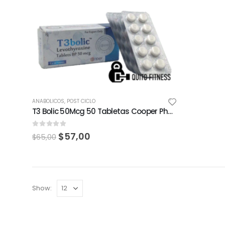
ANABOLICOS
,
POST CICLO
T3 Bolic 50Mcg 50 Tabletas Cooper Pharma
0
out of 5
$
57,00
$
65,00
Show: