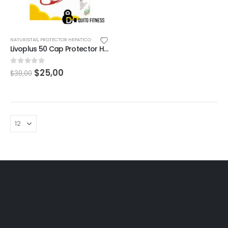
NATURISTAS
,
PROTECTOR HEPATICO
Livoplus 50 Cap Protector Hepatico LIV-52
0
out of 5
$
25,00
$
30,00