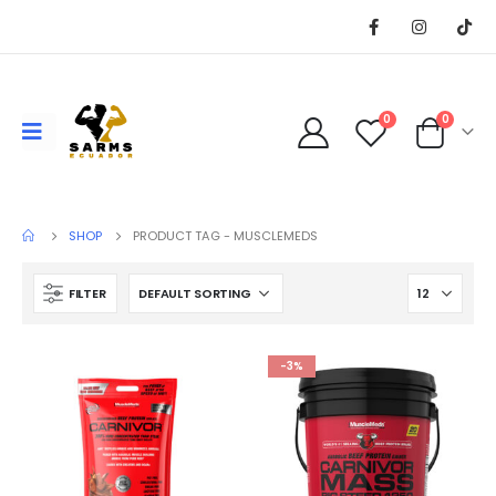
0
0
SHOP
PRODUCT TAG -
MUSCLEMEDS
FILTER
-3%