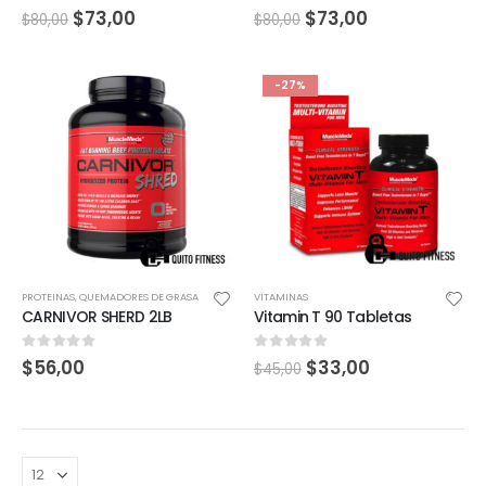
0
out of 5
0
out of 5
$
73,00
$
73,00
$
80,00
$
80,00
-27%
PROTEINAS
,
QUEMADORES DE GRASA
VITAMINAS
CARNIVOR SHERD 2LB
Vitamin T 90 Tabletas
0
out of 5
0
out of 5
$
56,00
$
33,00
$
45,00