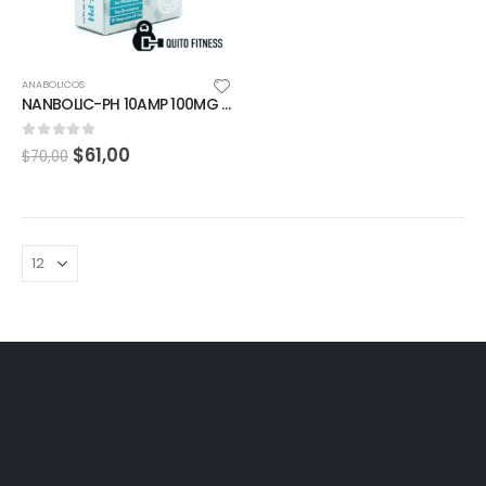
ANABOLICOS
NANBOLIC-PH 10AMP 100MG cooper pharma
0
out of 5
$
61,00
$
70,00