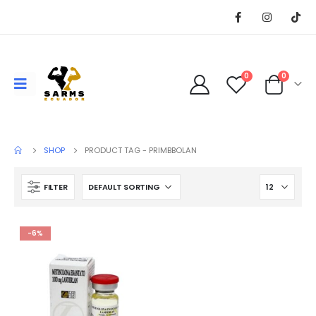
0
0
SHOP
PRODUCT TAG -
PRIMBBOLAN
FILTER
-6%