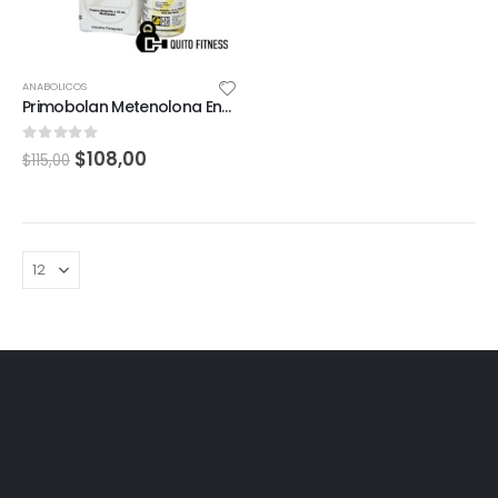
ANABOLICOS
Primobolan Metenolona Enantato 100mg 10ml Landerlan
0
out of 5
$
108,00
$
115,00