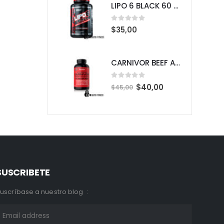
LIPO 6 BLACK 60 CAPSULAS
0
out of 5
$
35,00
CARNIVOR BEEF AMINO 300 CAPSULAS
0
out of 5
$
40,00
$
45,00
SUSCRIBETE
uscríbase a nuestro blog :