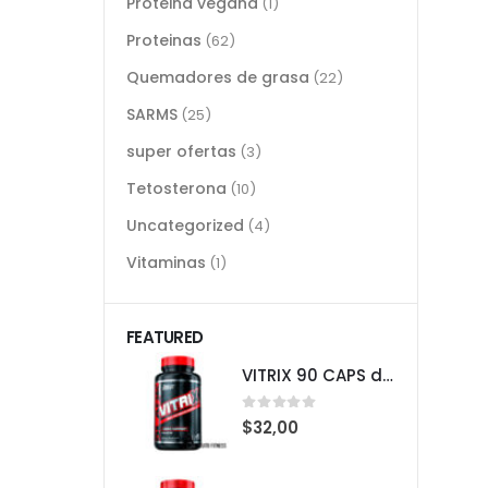
Proteina vegana
(1)
Proteinas
(62)
Quemadores de grasa
(22)
SARMS
(25)
super ofertas
(3)
Tetosterona
(10)
Uncategorized
(4)
Vitaminas
(1)
FEATURED
VITRIX 90 CAPS de Nutrex
0
out of 5
$
32,00