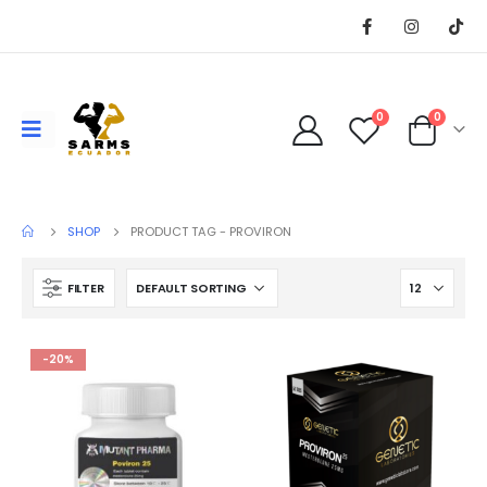
0
0
SHOP
PRODUCT TAG -
PROVIRON
FILTER
-20%