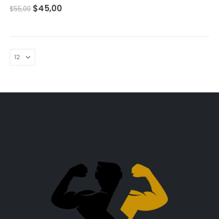
0
out of 5
$
45,00
$
55,00