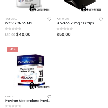
POST CICLO
POST CICLO
PROVIRON 25 MG
Proviron 25mg, 50Caps
0
out of 5
0
out of 5
$
40,00
$
50,00
$
50,00
-18%
POST CICLO
Proviron Mesterolone Provibolic