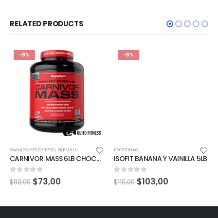
RELATED PRODUCTS
-9%
-6%
GANADORES DE PESO
,
PREMIUN
PROTEINAS
CARNIVOR MASS 6LB CHOCOLATE
ISOFIT BANANA Y VAINILLA 5LB
0
out of 5
0
out of 5
$
73,00
$
103,00
$
80,00
$
110,00