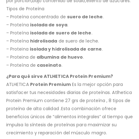
por porción,bajo contenido de sodio,exento de azúcares.
Tipos de Proteína
– Proteína concentrada de
suero de leche
.
– Proteína
isolada de soya
.
– Proteína
isolada de suero de leche
.
– Proteína
hidrolisada
de suero de leche.
– Proteina
isolada y hidrolisada de carne
.
– Proteina de
albumina de huevo
.
– Proteína de
caseinato
.
¿Para qué sirve ATLHETICA Protein Premium?
ATLHETICA
Protein Premium
Es la mejor opción para
satisfacer tus necesidades diarias de proteínas. Atlhetica
Protein Premium contiene 27 grs de proteína , 8 tipos de
proteína de alta calidad .Esta combinación ofrece
beneficios únicos de “alimentos integrales” al tiempo que
impulsa la síntesis de proteínas para maximizar su
crecimiento y reparación del músculo magro.