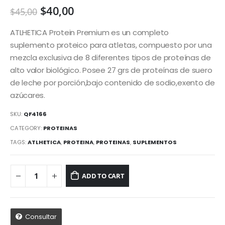
$
40,00
$
45,00
ATLHETICA Protein Premium es un completo
suplemento proteico para atletas, compuesto por una
mezcla exclusiva de 8 diferentes tipos de proteínas de
alto valor biológico. Posee 27 grs de proteínas de suero
de leche por porción,bajo contenido de sodio,exento de
azúcares.
SKU:
QF4166
CATEGORY:
PROTEINAS
TAGS:
ATLHETICA
,
PROTEINA
,
PROTEINAS
,
SUPLEMENTOS
ADD TO CART
Consultar