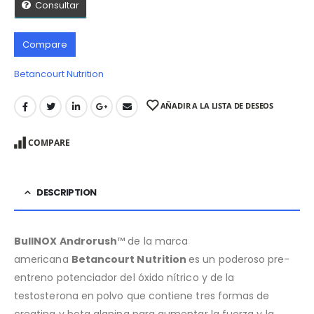
Consultar
Compare
Betancourt Nutrition
AÑADIR A LA LISTA DE DESEOS
COMPARE
DESCRIPTION
BullNOX Androrush
™
de la marca
americana
Betancourt Nutrition
es un poderoso pre-
entreno potenciador del óxido nítrico y de la
testosterona en polvo que contiene tres formas de
creatina y beta alanina para aumentar la fuerza y la