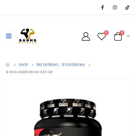
0
0
SHOP
PRE ENTRENO
,
TETOSTERONA
B-NOX ANDRORUSH 633 GR