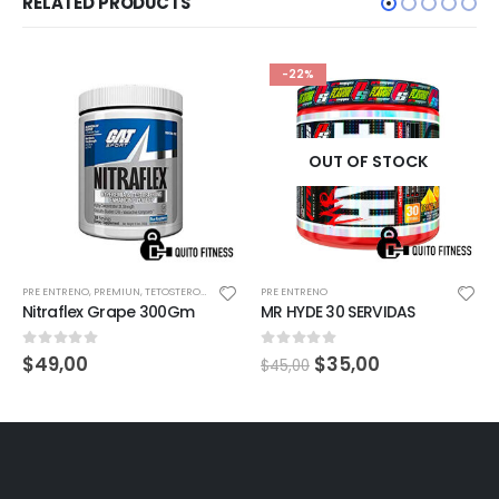
RELATED PRODUCTS
-22%
OUT OF STOCK
PRE ENTRENO
,
PREMIUN
,
TETOSTERONA
PRE ENTRENO
Nitraflex Grape 300Gm
MR HYDE 30 SERVIDAS
0
out of 5
0
out of 5
$
49,00
$
35,00
$
45,00