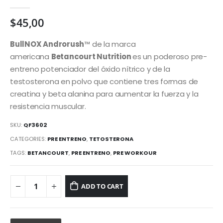
0
out of 5
$
45,00
BullNOX Androrush
™
de la marca
americana
Betancourt Nutrition
es un poderoso pre-
entreno potenciador del óxido nítrico y de la
testosterona en polvo que contiene tres formas de
creatina y beta alanina para aumentar la fuerza y la
resistencia muscular.
SKU:
QF3602
CATEGORIES:
PRE ENTRENO
,
TETOSTERONA
TAGS:
BETANCOURT
,
PRE ENTRENO
,
PRE WORKOUR
ADD TO CART