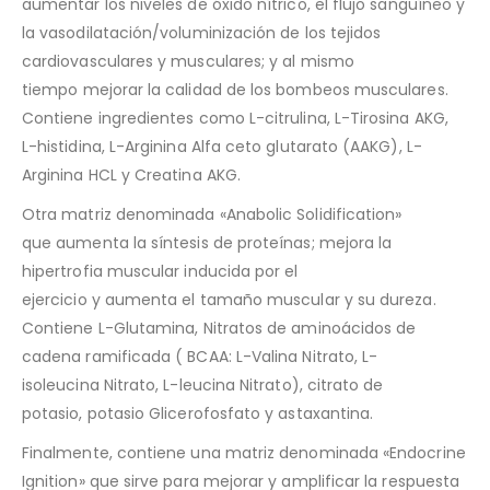
a
umentar los niveles de óxido nítrico, el flujo sanguíneo y
la vasodilatación/voluminización de los tejidos
cardiovasculares y musculares; y al mismo
tiempo
mejorar la calidad de los bombeos musculares.
Contiene ingredientes como
L-citrulina, L-Tirosina AKG,
L-histidina, L-Arginina Alfa ceto glutarato (AAKG), L-
Arginina HCL y Creatina AKG.
Otra matriz denominada «
Anabolic Solidification»
que
aumenta la síntesis de proteínas; mejora la
hipertrofia muscular inducida por el
ejercicio y aumenta el tamaño muscular y su dureza.
Contiene L-Glutamina, Nitratos de aminoácidos de
cadena ramificada ( BCAA: L-Valina Nitrato, L-
isoleucina Nitrato, L-leucina Nitrato), citrato de
potasio, potasio Glicerofosfato y astaxantina.
Finalmente, contiene una matriz denominada «
Endocrine
Ignition» que sirve para mejorar y amplificar
la respuesta