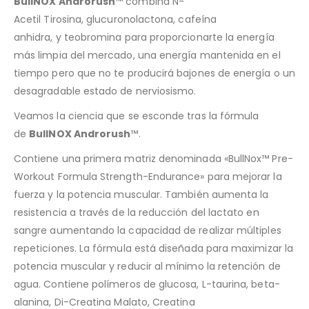
BullNOX Androrush
™ combina N-
Acetil Tirosina, glucuronolactona, cafeína
anhidra, y teobromina para proporcionarte la energía
más limpia del mercado, una energía mantenida en el
tiempo pero que no te producirá bajones de energía o un
desagradable estado de nerviosismo.
Veamos la ciencia que se esconde tras la fórmula
de
BullNOX Androrush
™
.
Contiene una primera matriz denominada «BullNox™ Pre-
Workout Formula Strength-Endurance» para mejorar la
fuerza y la potencia muscular.
También aumenta la
resistencia a través de la reducción del lactato en
sangre aumentando la capacidad de realizar múltiples
repeticiones.
La fórmula está diseñada para maximizar la
potencia muscular y reducir al mínimo la retención de
agua. Con
tiene polímeros de glucosa, L-taurina, beta-
alanina, Di-Creatina Malato, Creatina