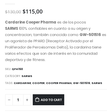
0
out of 5
$
115,00
$
130,00
Cardarine Cooper Pharma
es de los pocos
SARMS
100% confiables en cuanto a su origen y
concentracion; también conocida como
GW-501516
es
un agonista de PPARD (Receptor Activado por el
Proliferador de Peroxisomas Delta), la cardarina tiene
varios efectos que son de interés en la comunidad
deportiva y de fitness.
SKU:
QF4150
CATEGORY:
SARMS
TAGS:
CARDARINE
,
COOPER
,
COOPER PHARMA
,
GW-501516
,
SARMS
ADD TO CART