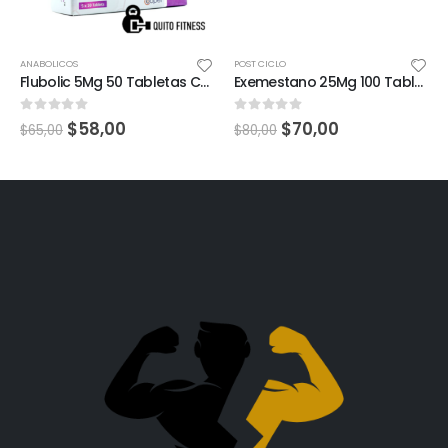
ANABOLICOS
POST CICLO
Flubolic 5Mg 50 Tabletas Cooper Pharma
Exemestano 25Mg 100 Tabletas Cooper Pharma
0
out of 5
0
out of 5
$
58,00
$
70,00
$
65,00
$
80,00