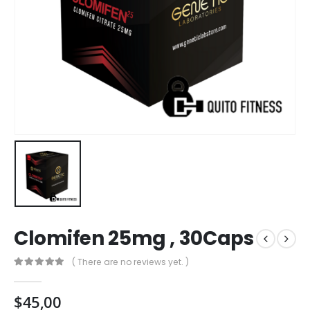
Clomifen 25mg , 30Caps
( There are no reviews yet. )
0
out of 5
$
45,00