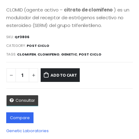
CLOMID (agente activo –
citrato de clomifeno
) es un
modulador del receptor de estrógenos selectivo no
esteroideo (SERM) del grupo trifeniletileno.
SKU:
QF3806
CATEGORY:
POST CICLO
TAGS:
CLOMIFEN
,
CLOMIFENO
,
GENETIC
,
POST CICLO
ADD TO CART
Consultar
Compare
Genetic Laboratories