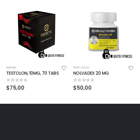
SARMS
POST CICLO
TESTOLON, 10MG, 70 TABS
NOLVADEX 20 MG
0
out of 5
0
out of 5
$
75,00
$
50,00