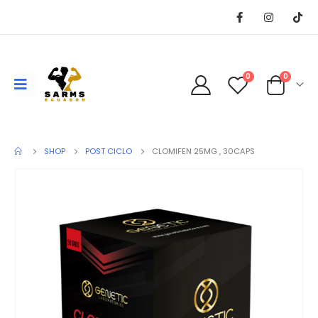
0
0
SHOP
POST CICLO
CLOMIFEN 25MG , 30CAPS