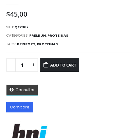
0
out of 5
$
45,00
SKU:
QF2367
CATEGORIES:
PREMIUN
,
PROTEINAS
TAGS:
BPISPORT
,
PROTEINAS
ADD TO CART
Consultar
Compare