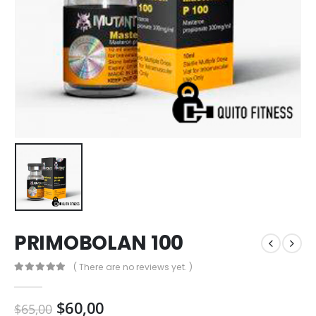
PRIMOBOLAN 100
( There are no reviews yet. )
0
out of 5
$
60,00
$
65,00