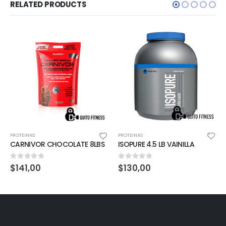
RELATED PRODUCTS
PROTEINAS
PROTEINAS
CARNIVOR CHOCOLATE 8LBS
ISOPURE 4.5 LB VAINILLA
0
out of 5
0
out of 5
$
141,00
$
130,00