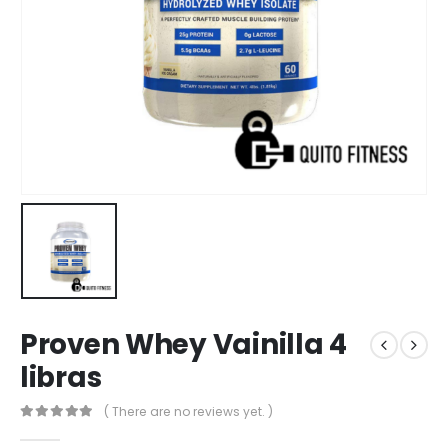
Proven Whey Vainilla 4
libras
( There are no reviews yet. )
0
out of 5