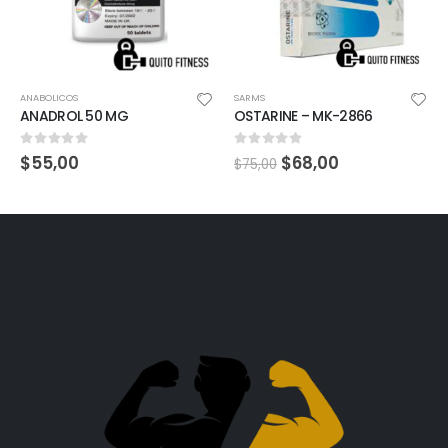
ANABOLICOS
SARMS
ANADROL 50 MG
OSTARINE – MK-2866
0
out of 5
0
out of 5
$
55,00
$
68,00
$
75,00