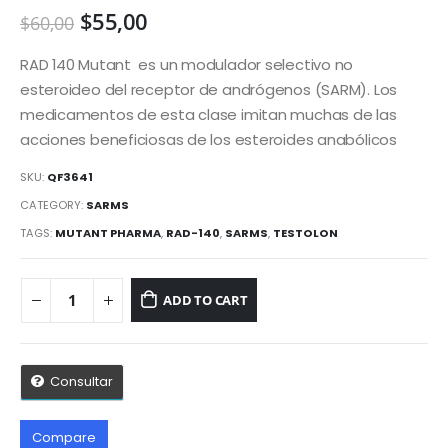
$
55,00
$
60,00
RAD 140 Mutant es un modulador selectivo no
esteroideo del receptor de andrógenos (SARM). Los
medicamentos de esta clase imitan muchas de las
acciones beneficiosas de los esteroides anabólicos
SKU:
QF3641
CATEGORY:
SARMS
TAGS:
MUTANT PHARMA
,
RAD-140
,
SARMS
,
TESTOLON
ADD TO CART
Consultar
Compare