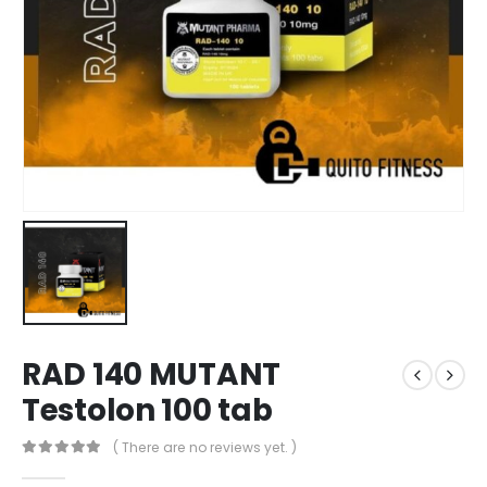
RAD 140 MUTANT
Testolon 100 tab
( There are no reviews yet. )
0
out of 5