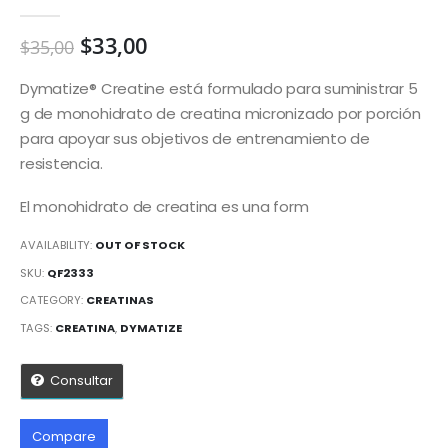
0
out of 5
$
33,00
$
35,00
Dymatize® Creatine está formulado para suministrar 5
g de monohidrato de creatina micronizado por porción
para apoyar sus objetivos de entrenamiento de
resistencia.
El monohidrato de creatina es una form
AVAILABILITY:
OUT OF STOCK
SKU:
QF2333
CATEGORY:
CREATINAS
TAGS:
CREATINA
,
DYMATIZE
Consultar
Compare