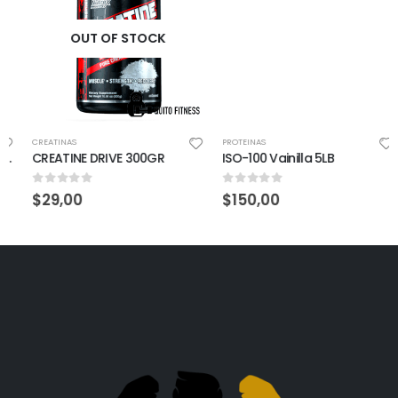
OUT OF STOCK
CREATINAS
PROTEINAS
CREATINE DRIVE 300GR
ISO-100 Vainilla 5LB
0
out of 5
0
out of 5
$
29,00
$
150,00