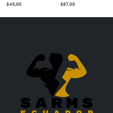
0
out of 5
0
out of 5
$
45,00
$
87,00