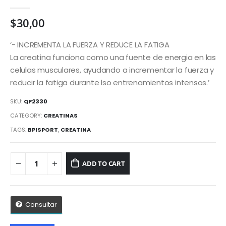
0
out of 5
$
30,00
‘- INCREMENTA LA FUERZA Y REDUCE LA FATIGA
La creatina funciona como una fuente de energia en las
celulas musculares, ayudando a incrementar la fuerza y
reducir la fatiga durante lso entrenamientos intensos.’
SKU:
QF2330
CATEGORY:
CREATINAS
TAGS:
BPISPORT
,
CREATINA
ADD TO CART
Consultar