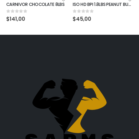
CARNIVOR CHOCOLATE 8LBS
ISO HD BPI 1.8LBS PEANUT BUTTER CANDY BAR
0
out of 5
0
out of 5
$
141,00
$
45,00