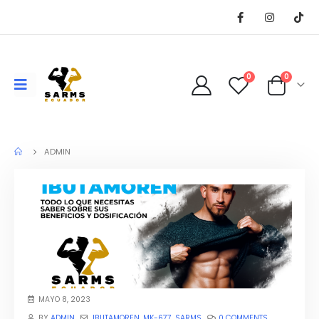
0
0
ADMIN
MAYO 8, 2023
BY
ADMIN
IBUTAMOREN
,
MK-677
,
SARMS
0 COMMENTS