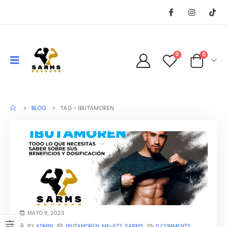
0
0
BLOG
TAG -
IBUTAMOREN
MAYO 8, 2023
BY
ADMIN
IBUTAMOREN
,
MK-677
,
SARMS
0 COMMENTS